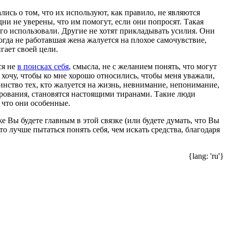
лись о том, что их используют, как правило, не являются
и не уверены, что им помогут, если они попросят. Такая
 его использовали. Другие не хотят прикладывать усилия. Они
огда не работавшая жена жалуется на плохое самочувствие,
гает своей цели.
ся не
в поисках себя
, смысла, не с желанием понять, что могут
я хочу, чтобы ко мне хорошо относились, чтобы меня уважали,
инство тех, кто жалуется на жизнь, невнимание, непонимание,
рования, становятся настоящими тиранами. Такие люди
 что они особенные.
е Вы будете главным в этой связке (или будете думать, что Вы
то лучше пытаться понять себя, чем искать средства, благодаря
{lang: 'ru'}