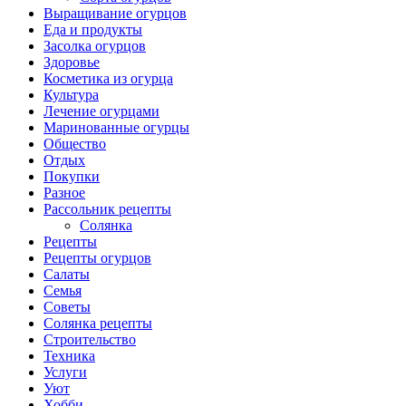
Выращивание огурцов
Еда и продукты
Засолка огурцов
Здоровье
Косметика из огурца
Культура
Лечение огурцами
Маринованные огурцы
Общество
Отдых
Покупки
Разное
Рассольник рецепты
Солянка
Рецепты
Рецепты огурцов
Салаты
Семья
Советы
Солянка рецепты
Строительство
Техника
Услуги
Уют
Хобби