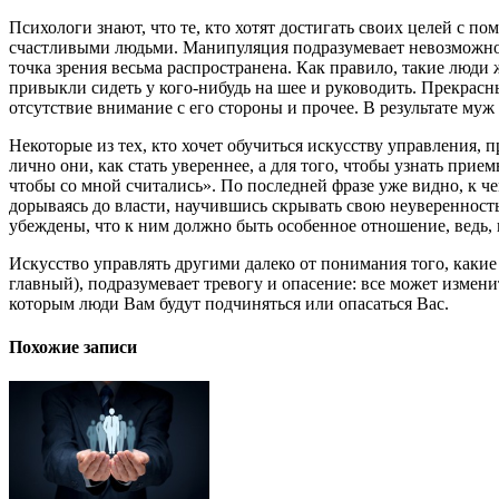
Психологи знают, что те, кто хотят достигать своих целей с по
счастливыми людьми. Манипуляция подразумевает невозможность
точка зрения весьма распространена. Как правило, такие люди ж
привыкли сидеть у кого-нибудь на шее и руководить. Прекрасн
отсутствие внимание с его стороны и прочее. В результате муж
Некоторые из тех, кто хочет обучиться искусству управления, 
лично они, как стать увереннее, а для того, чтобы узнать прие
чтобы со мной считались». По последней фразе уже видно, к че
дорываясь до власти, научившись скрывать свою неувереннос
убеждены, что к ним должно быть особенное отношение, ведь, 
Искусство управлять другими далеко от понимания того, какие 
главный), подразумевает тревогу и опасение: все может изменит
которым люди Вам будут подчиняться или опасаться Вас.
Похожие записи