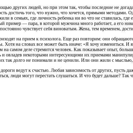
мощью других людей, но при этом так, чтобы последние не догада
 достичь того, что нужно, что хочется, прямыми методами. Одн
или в семьях, где личность ребенка ни во что не ставилась, где
ый пример — пара, в которой мужчина много работает, а его ник
 постоянно чувствует себя виноватым. Жена, тем временем, дости
приходят на прием к психолога. Еще раз повторим: они обращают
мы. Хотя на словах все может быть иначе: «Я хочу измениться. И 
м на самом деле стремится человек. Как показывает опыт, больш
ть и овладев некоторыми интересующими их приемами манипули
их так долго не понимали и не ценили. Или они жили с мыслью,
дороги ведут к счастью. Любая зависимость от других, пусть даж
ься, люди могут перестать слушаться. И что будет дальше? Так ч