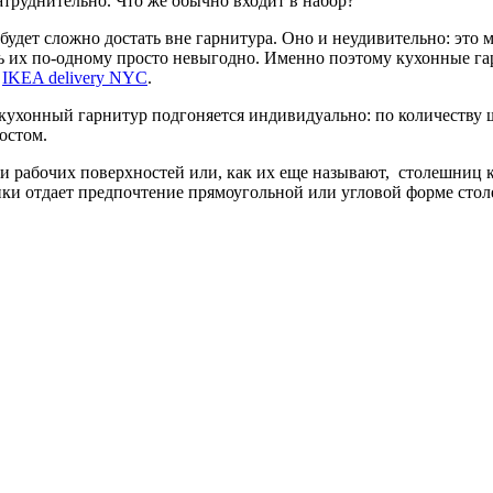
атруднительно. Что же обычно входит в набор?
удет сложно достать вне гарнитура. Оно и неудивительно: это 
ть их по-одному просто невыгодно. Именно поэтому кухонные г
и
IKEA delivery NYC
.
 кухонный гарнитур подгоняется индивидуально: по количеству 
остом.
ти рабочих поверхностей или, как их еще называют, столешниц 
чики отдает предпочтение прямоугольной или угловой форме сто