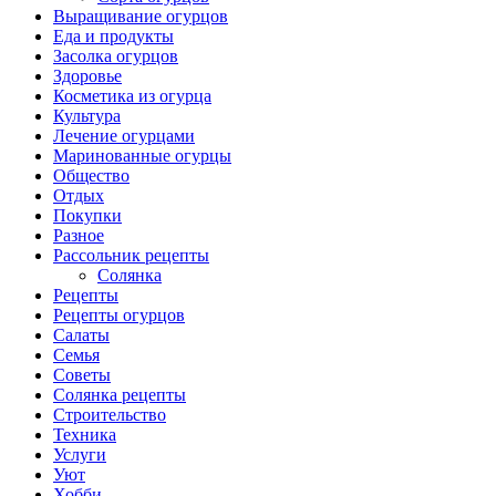
Выращивание огурцов
Еда и продукты
Засолка огурцов
Здоровье
Косметика из огурца
Культура
Лечение огурцами
Маринованные огурцы
Общество
Отдых
Покупки
Разное
Рассольник рецепты
Солянка
Рецепты
Рецепты огурцов
Салаты
Семья
Советы
Солянка рецепты
Строительство
Техника
Услуги
Уют
Хобби