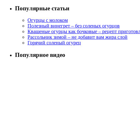
Популярные статьи
Огурцы с молоком
Полезный винегрет – без соленых огурцов
Квашеные огурцы как бочковые – рецепт приготов
Рассольник зимой – не добавит вам жира слой
Горячий соленый огурец
Популярное видео