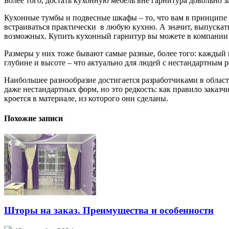
Более того, достать кухонную мебель вне гарнитура довольно з
Кухонные тумбы и подвесные шкафы – то, что вам в принципе б
встраиваться практически в любую кухню. А значит, выпуска
возможных. Купить кухонный гарнитур вы можете в компани
Размеры у них тоже бывают самые разные, более того: каждый
глубине и высоте – что актуально для людей с нестандартным р
Наибольшее разнообразие достигается разработчиками в облас
даже нестандартных форм, но это редкость: как правило заказ
кроется в материале, из которого они сделаны.
Похожие записи
Шторы на заказ. Преимущества и особенности