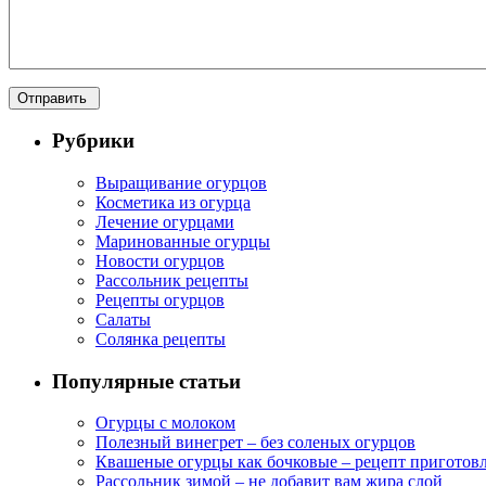
Рубрики
Выращивание огурцов
Косметика из огурца
Лечение огурцами
Маринованные огурцы
Новости огурцов
Рассольник рецепты
Рецепты огурцов
Салаты
Солянка рецепты
Популярные статьи
Огурцы с молоком
Полезный винегрет – без соленых огурцов
Квашеные огурцы как бочковые – рецепт приготов
Рассольник зимой – не добавит вам жира слой