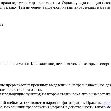
к правило, тут же справляется с ним. Однако у ряда женщин н
одят к раку. Тем не менее, вышеупомянутый вирус нельзя назват
те.
оли шейки матки. К сожалению, нет симптомов, которые говорил
ние прерывчастых кровяных выделений в непредназначенное дл
или после полового акта.
 к предыдущим пунктам) на второй стадии рака, что вызывает и
ний шейки матки является народная фитотерапия. Практика
леч
нее, поклонники траволечения уверяют в действенности такого 