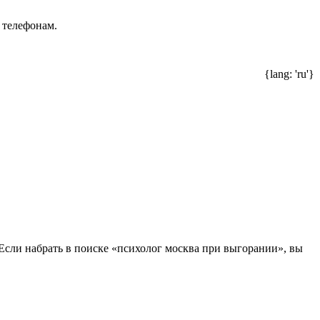
 телефонам.
{lang: 'ru'}
 Если набрать в поиске «психолог москва при выгорании», вы