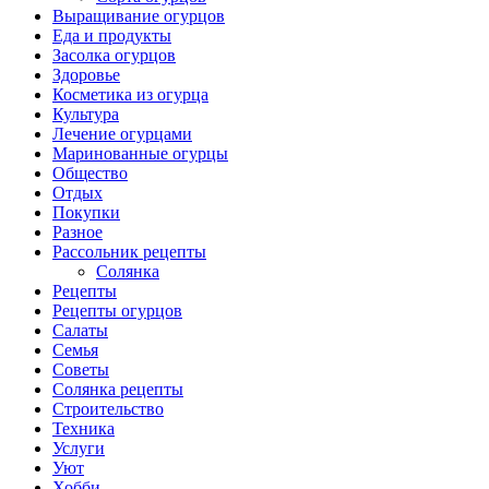
Выращивание огурцов
Еда и продукты
Засолка огурцов
Здоровье
Косметика из огурца
Культура
Лечение огурцами
Маринованные огурцы
Общество
Отдых
Покупки
Разное
Рассольник рецепты
Солянка
Рецепты
Рецепты огурцов
Салаты
Семья
Советы
Солянка рецепты
Строительство
Техника
Услуги
Уют
Хобби