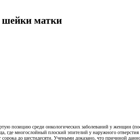
а шейки матки
ертую позицию среди онкологических заболеваний у женщин (по
ода, где многослойный плоский эпителий у наружного отверстия
от сорока до шестидесяти. Учеными доказано, что причиной дан