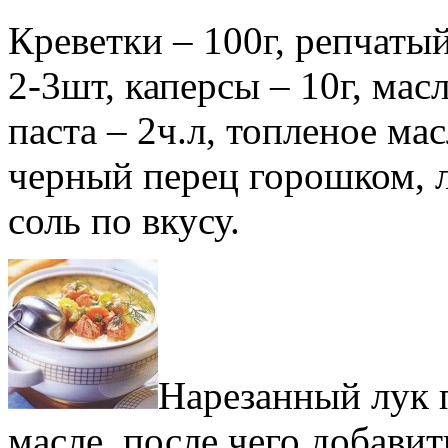
Креветки – 100г, репчаты
2-3шт, каперсы – 10г, мас
паста – 2ч.л, топленое масл
черный перец горошком, 
соль по вкусу.
Нарезанный лук 
масле, после чего добавит