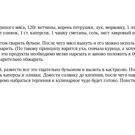
уриного мяса, 120г ветчины, корень петрушки, лук, морковку, 1 
оливок, 1 ст. каперсов, 1 чашку сметаны, соль, лист лавровый 
ом сварить бульон. После чего мясо вынуть и его можно использ
 варить. (По такому принципу варится уха, сначала курица, а зате
ки эти продукты необходимо мелко нарезать и заново положить в 
варительно обжарить.
 развести все это тщательно бульоном и вылить в кастрюлю. По
ь каперсы и оливки. Довести солянку до кипения, после чего е
димо набраться терпения и кулинарное чудо будет готово. Поист