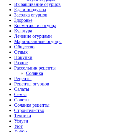
Выращивание огурцов
Еда и продукты
Засолка огурцов
Здоровье
Косметика из огурца
Культура
Лечение огурцами
Маринованные огурцы
Общество
Отдых
Покупки
Разное
Рассольник рецепты
Солянка
Рецепты
Рецепты огурцов
Салаты
Семья
Советы
Солянка рецепты
Строительство
Техника
Услуги
Уют
Хобби