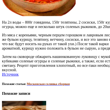
На 2л воды – 800г говядины, 150г телятины, 2 сосиски, 150г к
огурца, можно еще и несколько штук соленых рыжиков, до 20шт 
Из мяса с кореньями, черным перцем горошком и лавровым лист
же бульон курицу, телятину, ветчину, сосиски, и все это заново
что вас будут носить на руках от такой ухи.) После такой вар
ароматной, курицу нужно положить в бульон не сырую, а пред
Затем на сковороде обжарить нашинкованную луковицу с мукой,
кубиками соленые огурцы и соленые рыжики, а также, если ест
сметану. Рецепт приготовления хлопотный, но все-таки необхо
вкусной.
Источник
Похожие статьи:
Московская солянка сборная
Похожие записи