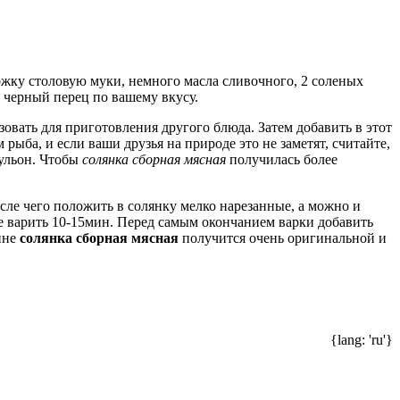
ложку столовую муки, немного масла сливочного, 2 соленых
и черный перец по вашему вкусу.
овать для приготовления другого блюда. Затем добавить в этот
м рыба, и если ваши друзья на природе это не заметят, считайте,
бульон. Чтобы
солянка сборная мясная
получилась более
сле чего положить в солянку мелко нарезанные, а можно и
ще варить 10-15мин. Перед самым окончанием варки добавить
ине
солянка сборная мясная
получится очень оригинальной и
{lang: 'ru'}